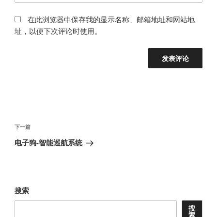
在此浏览器中保存我的显示名称、邮箱地址和网站地
址，以便下次评论时使用。
文
章
下
下一篇
导
一
电子狗-智能巡航系统
航
篇
文
章
搜索
搜
索