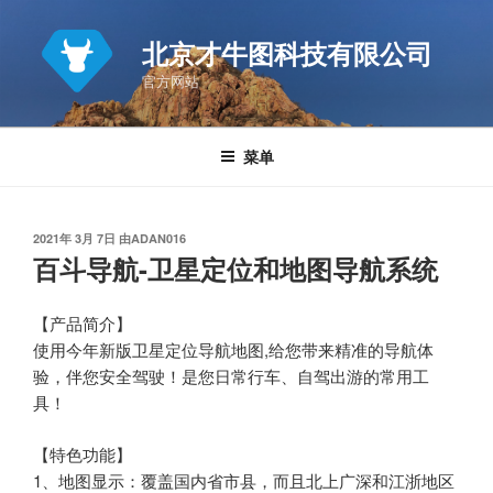
跳
至
北京才牛图科技有限公司
内
官方网站
容
菜单
发
2021年 3月 7日
由
ADAN016
布
百斗导航-卫星定位和地图导航系统
于
【产品简介】
使用今年新版卫星定位导航地图,给您带来精准的导航体
验，伴您安全驾驶！是您日常行车、自驾出游的常用工
具！
【特色功能】
1、地图显示：覆盖国内省市县，而且北上广深和江浙地区