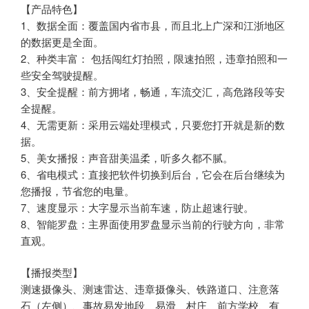
【产品特色】
1、数据全面：覆盖国内省市县，而且北上广深和江浙地区
的数据更是全面。
2、种类丰富： 包括闯红灯拍照，限速拍照，违章拍照和一
些安全驾驶提醒。
3、安全提醒：前方拥堵，畅通，车流交汇，高危路段等安
全提醒。
4、无需更新：采用云端处理模式，只要您打开就是新的数
据。
5、美女播报：声音甜美温柔，听多久都不腻。
6、省电模式：直接把软件切换到后台，它会在后台继续为
您播报，节省您的电量。
7、速度显示：大字显示当前车速，防止超速行驶。
8、智能罗盘：主界面使用罗盘显示当前的行驶方向，非常
直观。
【播报类型】
测速摄像头、测速雷达、违章摄像头、铁路道口、注意落
石（左侧）、事故易发地段、易滑、村庄、前方学校、有