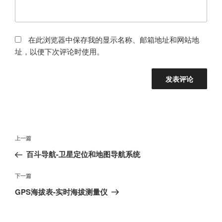
在此浏览器中保存我的显示名称、邮箱地址和网站地
址，以便下次评论时使用。
文
上
上一篇
章
一
百斗导航-卫星定位和地图导航系统
导
篇
航
文
下
下一篇
章
一
GPS海拔表-实时海拔测量仪
篇
文