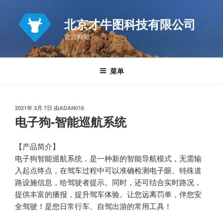
跳
至
北京才牛图科技有限公司
内
官方网站
容
菜单
发
2021年 3月 7日
由
ADAN016
布
电子狗-智能巡航系统
于
【产品简介】
电子狗智能巡航系统，是一种新的智能导航模式，无需输
入起点终点，在驾车过程中可以准确检测电子眼、特殊道
路设施信息，给驾驶者提示。同时，还可结合实时路况，
提供丰富的播报，提升驾车体验。让您远离罚单，伴您安
全驾驶！是您日常行车、自驾出游的常用工具！